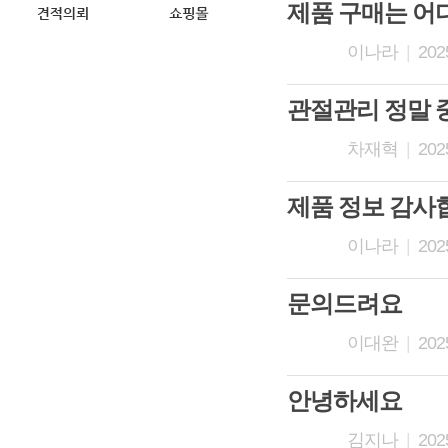
제품 구매는 어
이나라
|
2025
관절관리 정말
차재혁
|
2025
제품 정보 감사
이나라
|
2025
문의드려요
이대완
|
2025
안녕하세요
김지나
|
2025