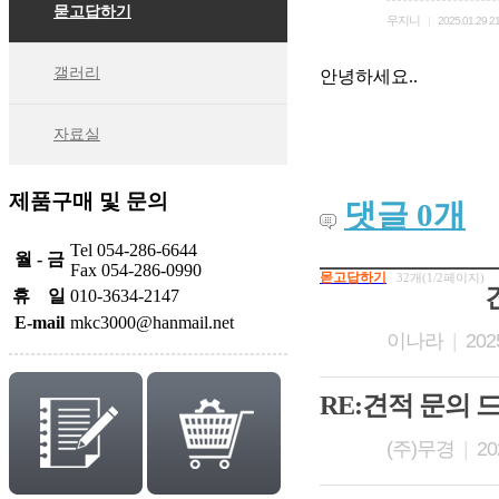
묻고답하기
우지니
|
2025.01.29 2
갤러리
안녕하세요..
자료실
제품구매 및 문의
댓글
0
개
Tel 054-286-6644
월 - 금
Fax 054-286-0990
몯고답하기
32개(1/2페이지)
휴 일
010-3634-2147
E-mail
mkc3000@hanmail.net
이나라
|
2025
RE:견적 문의 
(주)무경
|
20