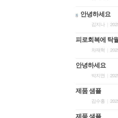
안녕하세요
김지나
|
2025
피로회복에 탁월
차재혁
|
2025
안녕하세요
박지연
|
2025
제품 샘플
김수홍
|
2025
제품 샘플