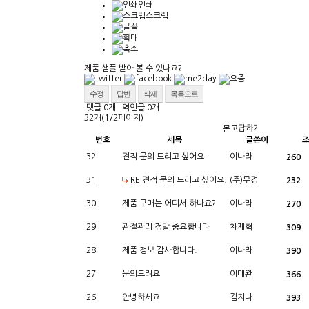
인쇄
스크랩
제품 샘플 받아 볼 수 있나요?
수정
답변
삭제
목록으로
댓글
0
개
|
엮인글
0
개
32개(1/2페이지)
몯고답하기
번호
제목
글쓴이
32
견적 문의 드리고 싶어요.
이나라
260
31
RE:견적 문의 드리고 싶어요.
(주)무경
232
30
제품 구매는 어디서 하나요?
이나라
270
29
관절관리 정말 중요합니다
차재혁
309
28
제품 정보 감사합니다.
이나라
390
27
문의드려요
이대완
366
26
안녕하세요
김지나
393