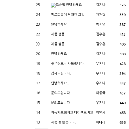
25
안녕하세요
김지나
376
24
피로회복에 탁월한 그것
차재혁
339
23
안녕하세요
박지연
387
22
제품 샘플
김수홍
413
>>
제품 샘플
김수홍
406
20
안녕하세요
김지나
388
19
좋은정보 감사드립니다.
우지니
428
18
감사드립니다.
우지니
394
17
안녕하세요..
우지니
447
16
문의드립니다.
이종국
437
15
문의드립니다.
우지니
440
14
자동차보험비교 다이렉트비교
이연서
468
13
제품 잘 봤습니다.
이나라
636